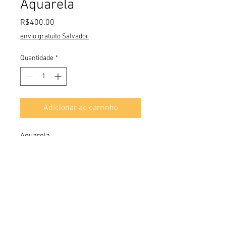
Aquarela
Preço
R$400.00
envio gratuito Salvador
Quantidade
*
Adicionar ao carrinho
Aquarela
22 x 13 (Sem moldura)
Rua Fernando José Guimarães