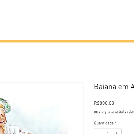
Criticas
Produções
Eventos
Atel
Baiana em 
Preço
R$800.00
envio gratuito Salvado
Quantidade
*