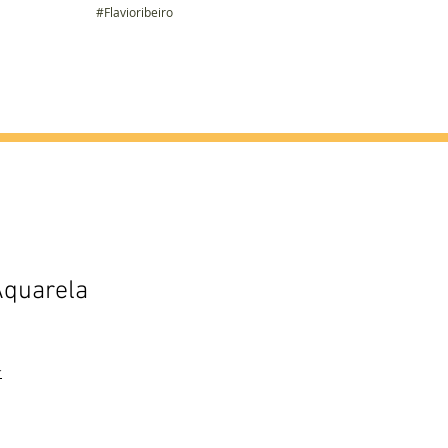
#Flavioribeiro
ier
Álbum
Contato
Aquarela
r