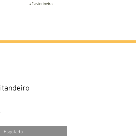
#Flavioribeiro
ier
Álbum
Contato
itandeiro
r
Esgotado